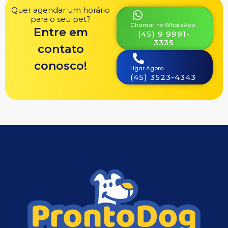
Quer agendar um horário
para o seu pet?
Chamar no WhatsApp
Entre em
(45) 9 9991-
3335
contato
conosco!
Ligar Agora
(45) 3523-4343