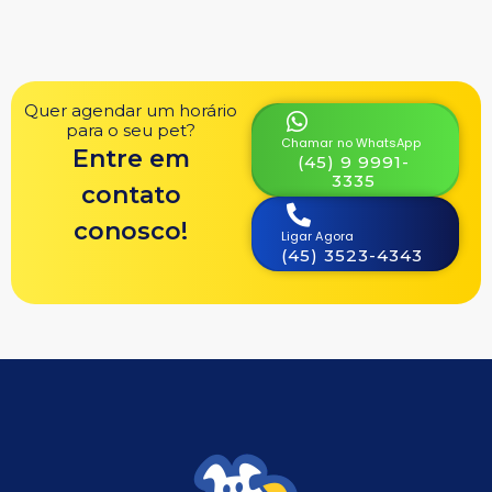
Quer agendar um horário
para o seu pet?
Chamar no WhatsApp
Entre em
(45) 9 9991-
3335
contato
conosco!
Ligar Agora
(45) 3523-4343