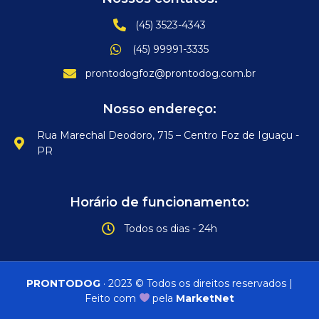
(45) 3523-4343
(45) 99991-3335
prontodogfoz@prontodog.com.br
Nosso endereço:
Rua Marechal Deodoro, 715 – Centro Foz de Iguaçu -
PR
Horário de funcionamento:
Todos os dias - 24h
PRONTODOG
· 2023 © Todos os direitos reservados |
Feito com
pela
MarketNet