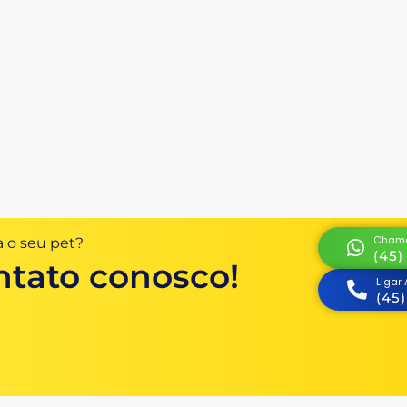
Chama
 o seu pet?
(45)
ntato conosco!
Ligar
(45